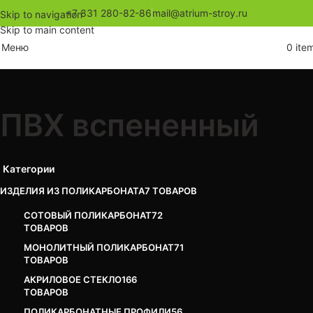
+7 831 280-82-86
mail@atrium-stroy.ru
Skip to navigation
Skip to main content
Меню
0
ite
ПВХ вспененный
Категории
ИЗДЕЛИЯ ИЗ ПОЛИКАРБОНАТА
7 ТОВАРОВ
СОТОВЫЙ ПОЛИКАРБОНАТ
72
ТОВАРОВ
МОНОЛИТНЫЙ ПОЛИКАРБОНАТ
71
ТОВАРОВ
АКРИЛОВОЕ СТЕКЛО
166
ТОВАРОВ
ПОЛИКАРБОНАТНЫЕ ПРОФИЛИ
56