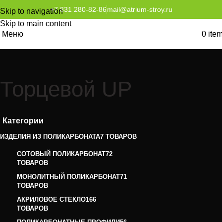
+7 831 280-82-86
mail@atrium-stroy.ru
Skip to navigation
Skip to main content
Меню
0
ite
Торцевой UP
Категории
ИЗДЕЛИЯ ИЗ ПОЛИКАРБОНАТА
7 ТОВАРОВ
СОТОВЫЙ ПОЛИКАРБОНАТ
72
ТОВАРОВ
МОНОЛИТНЫЙ ПОЛИКАРБОНАТ
71
ТОВАРОВ
АКРИЛОВОЕ СТЕКЛО
166
ТОВАРОВ