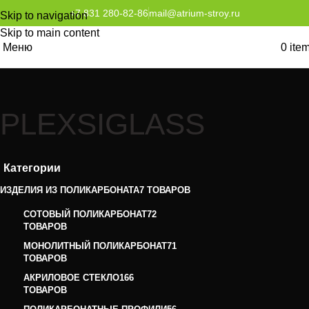
+7 831 280-82-86
mail@atrium-stroy.ru
Skip to navigation
Skip to main content
Меню
0
ite
PLEXSIGLASS
Категории
ИЗДЕЛИЯ ИЗ ПОЛИКАРБОНАТА
7 ТОВАРОВ
СОТОВЫЙ ПОЛИКАРБОНАТ
72
ТОВАРОВ
МОНОЛИТНЫЙ ПОЛИКАРБОНАТ
71
ТОВАРОВ
АКРИЛОВОЕ СТЕКЛО
166
ТОВАРОВ