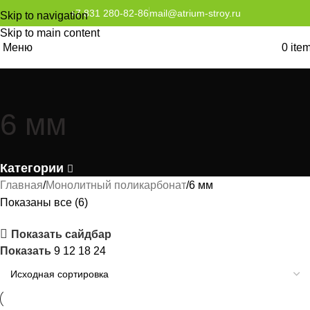
+7 831 280-82-86
mail@atrium-stroy.ru
Skip to navigation
Skip to main content
Меню
0
ite
6 мм
Категории
Главная
Монолитный поликарбонат
6 мм
Показаны все (6)
Показать сайдбар
Показать
9
12
18
24