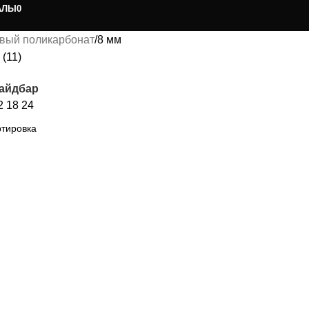
АЛЫ
0
вый поликарбонат
8 мм
(11)
сайдбар
2
18
24