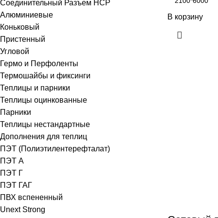
Соединительный Разъем HCP
Алюминиевые
В корзину
Коньковый
Пристенный
Угловой
Гермо и Перфоленты
Термошайбы и фиксинги
Теплицы и парники
Теплицы оцинкованные
Парники
Теплицы нестандартные
Дополнения для теплиц
ПЭТ (Полиэтилентерефталат)
ПЭТ А
ПЭТ Г
ПЭТ ГАГ
ПВХ вспененный
Unext Strong