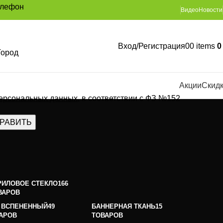
елефон
Видео
Новости
Вход/Регистрация
0
0
items
Город
Акции
Скид
персональных данных
, в соответствии с ФЗ №152
РИЛОВОЕ СТЕКЛО
166
ВАРОВ
 ВСПЕНЕННЫЙ
49
БАННЕРНАЯ ТКАНЬ
15
АРОВ
ТОВАРОВ