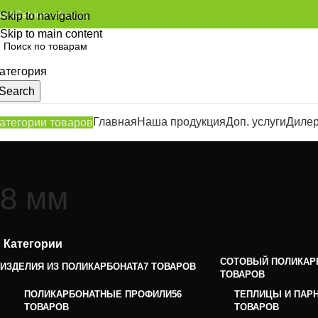
ail@atrium-stroy.ru
Skip to navigation
Skip to main content
атегория
Search
Главная
Наша продукция
Доп. услуги
Диле
атегории товаров
8 мм
Категории
СОТОВЫЙ ПОЛИКАР
ИЗДЕЛИЯ ИЗ ПОЛИКАРБОНАТА
7 ТОВАРОВ
ТОВАРОВ
ПОЛИКАРБОНАТНЫЕ ПРОФИЛИ
56
ТЕПЛИЦЫ И ПАР
ТОВАРОВ
ТОВАРОВ