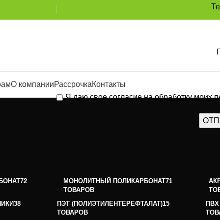
Т
рам
О компании
Рассрочка
Контакты
Я даю свое согласие на
обработку моих 
БОНАТ
72
МОНОЛИТНЫЙ ПОЛИКАРБОНАТ
71
АК
ТОВАРОВ
ТО
НИКИ
38
ПЭТ (ПОЛИЭТИЛЕНТЕРЕФТАЛАТ)
15
ПВХ
ТОВАРОВ
ТОВ