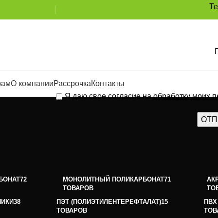
Т
рам
О компании
Рассрочка
Контакты
Я даю свое согласие на
обработку моих 
БОНАТ
72
МОНОЛИТНЫЙ ПОЛИКАРБОНАТ
71
АК
ТОВАРОВ
ТО
НИКИ
38
ПЭТ (ПОЛИЭТИЛЕНТЕРЕФТАЛАТ)
15
ПВХ
ТОВАРОВ
ТОВ