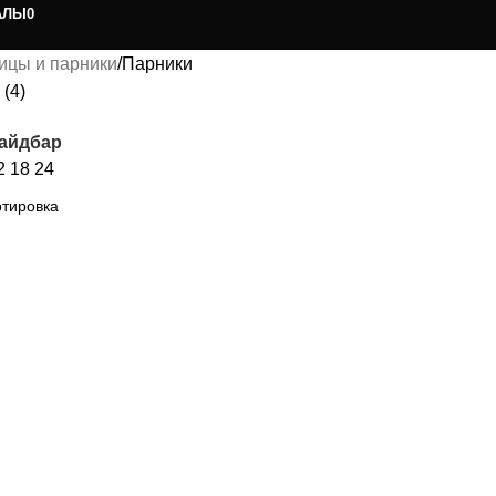
АЛЫ
0
ицы и парники
Парники
(4)
сайдбар
2
18
24