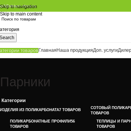
ail@atrium-stroy.ru
Skip to navigation
Skip to main content
атегория
Search
Главная
Наша продукция
Доп. услуги
Диле
атегории товаров
Парники
Категории
СОТОВЫЙ ПОЛИКАР
ИЗДЕЛИЯ ИЗ ПОЛИКАРБОНАТА
7 ТОВАРОВ
ТОВАРОВ
ПОЛИКАРБОНАТНЫЕ ПРОФИЛИ
56
ТЕПЛИЦЫ И ПАР
ТОВАРОВ
ТОВАРОВ