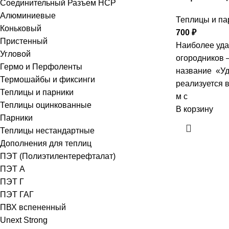
Соединительный Разъем HCP
Алюминиевые
Теплицы и па
Коньковый
700
₽
Пристенный
Наиболее уда
Угловой
огородников 
Гермо и Перфоленты
название «Уд
Термошайбы и фиксинги
реализуется в
Теплицы и парники
м с
Теплицы оцинкованные
В корзину
Парники
Теплицы нестандартные
Дополнения для теплиц
ПЭТ (Полиэтилентерефталат)
ПЭТ А
ПЭТ Г
ПЭТ ГАГ
ПВХ вспененный
Unext Strong