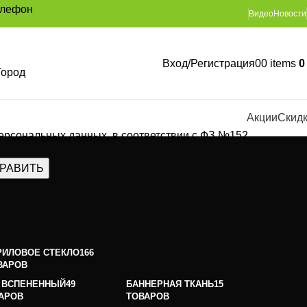
елефон
Видео
Новости
Вход/Регистрация
0
0
items
Город
Акции
Скид
персональных данных
, в соответствии с ФЗ №152
РИЛОВОЕ СТЕКЛО
166
ВАРОВ
 ВСПЕНЕННЫЙ
49
БАННЕРНАЯ ТКАНЬ
15
АРОВ
ТОВАРОВ