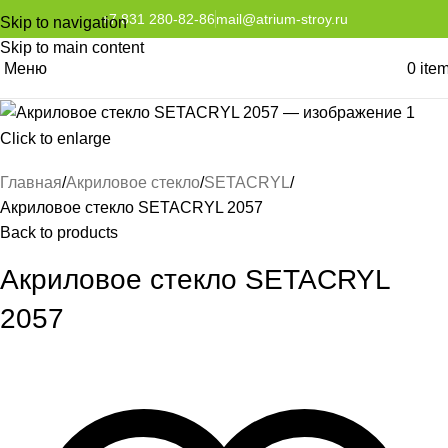
+7 831 280-82-86
mail@atrium-stroy.ru
Skip to navigation
Skip to main content
Меню
0
ite
Click to enlarge
Главная
Акриловое стекло
SETACRYL
Акриловое стекло SETACRYL 2057
Back to products
Акриловое стекло SETACRYL
2057