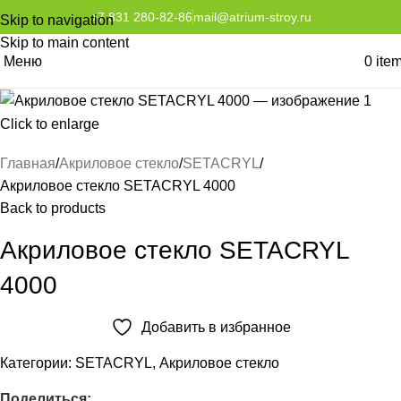
+7 831 280-82-86
mail@atrium-stroy.ru
Skip to navigation
Skip to main content
Меню
0
ite
Click to enlarge
Главная
Акриловое стекло
SETACRYL
Акриловое стекло SETACRYL 4000
Back to products
Акриловое стекло SETACRYL
4000
Добавить в избранное
Категории:
SETACRYL
,
Акриловое стекло
Поделиться: