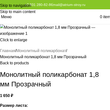
+7 831 280-82-86
mail@atrium-stroy.ru
Skip to navigation
Skip to main content
Меню
0
ite
Click to enlarge
Главная
Монолитный поликарбонат
Монолитный поликарбонат 1,8 мм Прозрачный
Back to products
Монолитный поликарбонат 1,8
мм Прозрачный
1 650
₽
Размер листа: