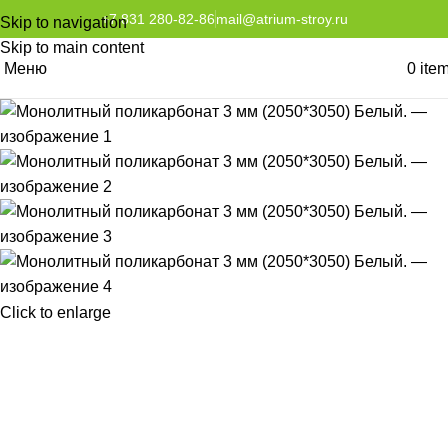
+7 831 280-82-86
mail@atrium-stroy.ru
Skip to navigation
Skip to main content
Меню
0
ite
Click to enlarge