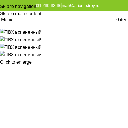
+7 831 280-82-86
mail@atrium-stroy.ru
Skip to navigation
Skip to main content
Меню
0
ite
Click to enlarge