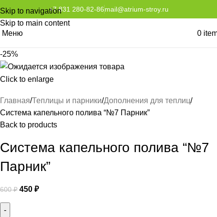
+7 831 280-82-86
mail@atrium-stroy.ru
Skip to navigation
Skip to main content
Меню
0
ite
-25%
Click to enlarge
Главная
Теплицы и парники
Дополнения для теплиц
Система капельного полива “№7 Парник”
Back to products
Система капельного полива “№7
Парник”
450
₽
600
₽