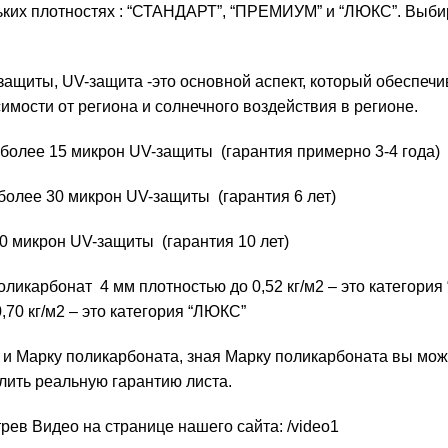
ьких плотностях : “СТАНДАРТ”, “ПРЕМИУМ” и “ЛЮКС”. Выби
защиты, UV-защита -это основной аспект, который обеспеч
симости от региона и солнечного воздействия в регионе.
более 15 микрон UV-защиты (гарантия примерно 3-4 года)
олее 30 микрон UV-защиты (гарантия 6 лет)
 микрон UV-защиты (гарантия 10 лет)
оликарбонат 4 мм плотностью до 0,52 кг/м2 – это категория
70 кг/м2 – это категория “ЛЮКС”
 и Марку поликарбоната, зная Марку поликарбоната вы мож
лить реальную гарантию листа.
рев Видео на странице нашего сайта:
/video1