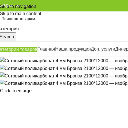
ail@atrium-stroy.ru
Skip to navigation
Skip to main content
атегория
Search
Главная
Наша продукция
Доп. услуги
Диле
атегории товаров
Click to enlarge