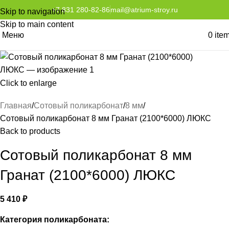
+7 831 280-82-86
mail@atrium-stroy.ru
Skip to navigation
Skip to main content
Меню
0
ite
Click to enlarge
Главная
Сотовый поликарбонат
8 мм
Сотовый поликарбонат 8 мм Гранат (2100*6000) ЛЮКС
Back to products
Сотовый поликарбонат 8 мм
Гранат (2100*6000) ЛЮКС
5 410
₽
Категория поликарбоната: