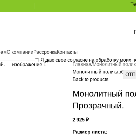
Т
рам
О компании
Рассрочка
Контакты
Я даю свое согласие на
обработку моих 
Главная
Монолитный полик
Монолитный поликарбонат 1
Back to products
Монолитный пол
Прозрачный.
2 925
₽
Размер листа: