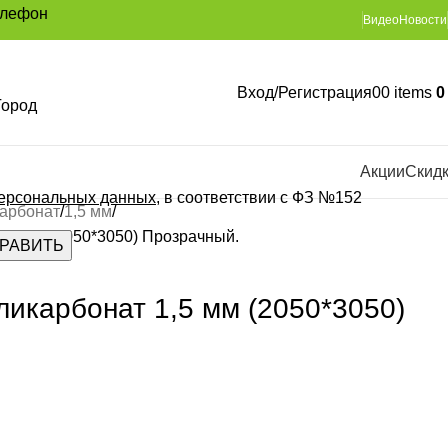
елефон
Видео
Новости
Вход/Регистрация
0
0
items
Город
Акции
Скид
персональных данных
, в соответствии с ФЗ №152
арбонат
1,5 мм
,5 мм (2050*3050) Прозрачный.
икарбонат 1,5 мм (2050*3050)