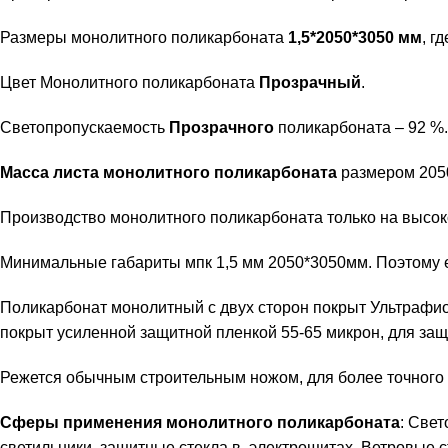
Размеры монолитного поликарбоната
1,5*2050*3050 мм
, г
Цвет Монолитного поликарбоната
Прозрачный
.
Светопропускаемость
Прозрачного
поликарбоната – 92 %.
Масса листа монолитного поликарбоната
размером 2050*
Производство монолитного поликарбоната только на высок
Минимальные габариты мпк 1,5 мм 2050*3050мм. Поэтому е
Поликарбонат монолитный с двух сторон покрыт
Ультрафио
покрыт усиленной защитной пленкой 55-65 микрон, для защ
Режется обычным строительным ножом, для более точного 
Сферы применения монолитного поликарбоната
: Све
светильники, защитные стекла в электрощитах. Ветровые