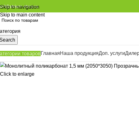
ail@atrium-stroy.ru
Skip to navigation
Skip to main content
атегория
Search
Главная
Наша продукция
Доп. услуги
Диле
атегории товаров
Click to enlarge