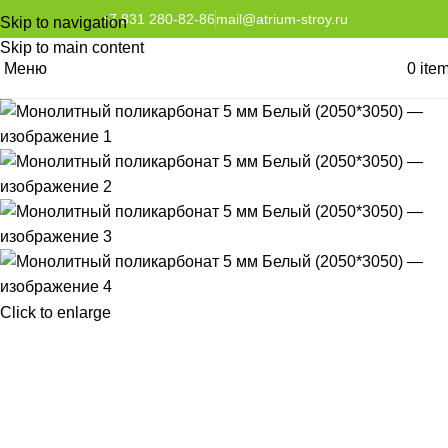
+7 831 280-82-86
mail@atrium-stroy.ru
Skip to navigation
Skip to main content
Меню
0
ite
Click to enlarge