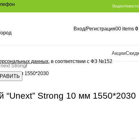
елефон
Видео
Новости
Вход/Регистрация
0
0
items
Город
Акции
Скид
персональных данных
, в соответствии с ФЗ №152
next Strong
rong 10 мм 1550*2030
 “Unext” Strong 10 мм 1550*2030