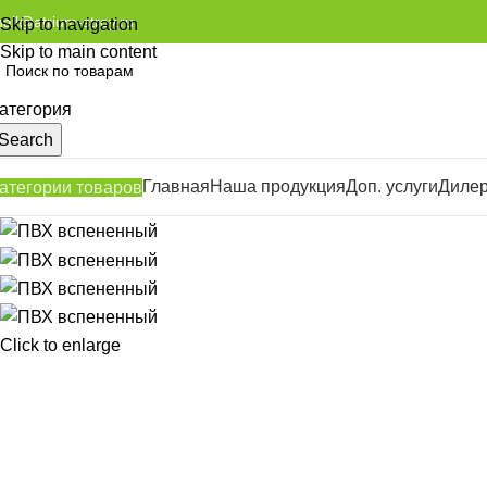
ail@atrium-stroy.ru
Skip to navigation
Skip to main content
атегория
Search
Главная
Наша продукция
Доп. услуги
Диле
атегории товаров
Click to enlarge