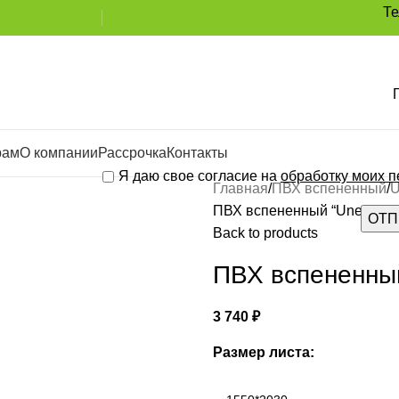
Т
рам
О компании
Рассрочка
Контакты
Я даю свое согласие на
обработку моих 
Главная
ПВХ вспененный
U
ПВХ вспененный “Unext” St
Back to products
ПВХ вспененный
3 740
₽
Размер листа: