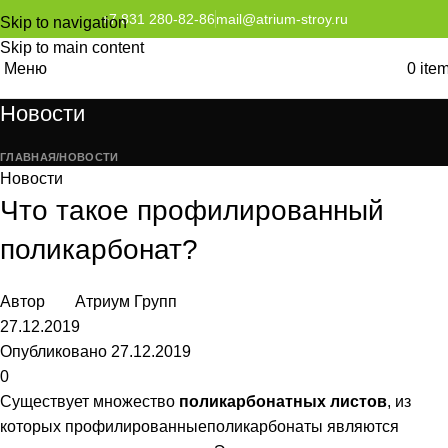
+7 831 280-82-86
mail@atrium-stroy.ru
Skip to navigation
Skip to main content
Меню
0
ite
Новости
ГЛАВНАЯ
НОВОСТИ
Новости
Что такое профилированный
поликарбонат?
Автор
Атриум Групп
27.12.2019
Опубликовано 27.12.2019
0
Существует множество
поликарбонатных листов
, из
которых профилированныеполикарбонаты являются